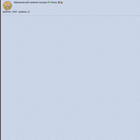
Официальный наемник турнира
El
Honey
22
(рейтинг 1067, уровень 2)