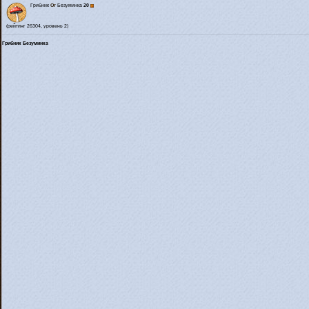
Грибник
Or
Безуминка
20
(рейтинг 26304, уровень 2)
Грибник Безуминка