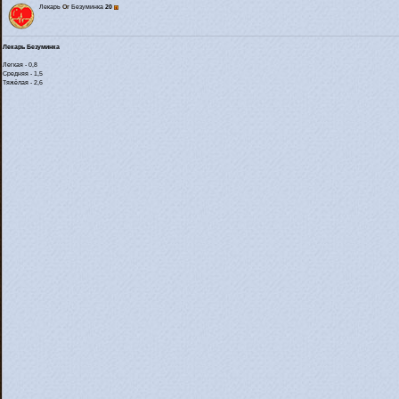
Лекарь
Or
Безуминка
20
Лекарь Безуминка
Легкая - 0,8
Средняя - 1,5
Тяжёлая - 2,6