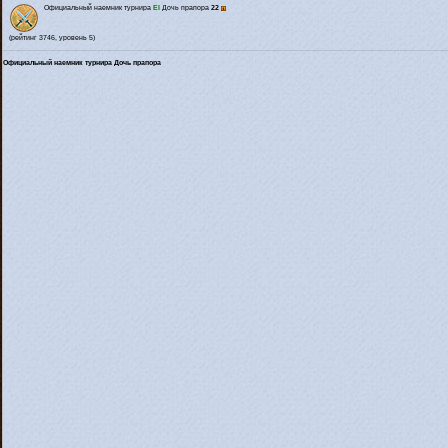
Официальный наемник турнира
El
Дочь прапора
22
(рейтинг 3746, уровень 5)
Официальный наемник турнира Дочь прапора