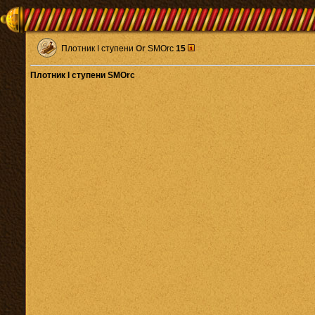
Плотник I ступени
Or
SMOrc
15
Плотник I ступени SMOrc