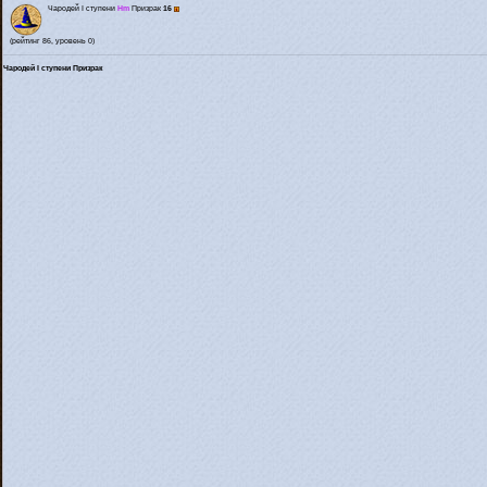
Чародей I ступени
Hm
Призрак
16
(рейтинг 86, уровень 0)
Чародей I ступени Призрак