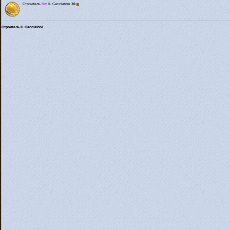
Строитель
Hm
IL Cacciatore
30
Строитель IL Cacciatore