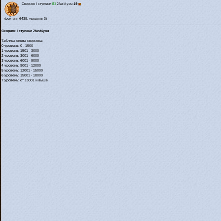
Скорняк I ступени
El
2fast4you
19
(рейтинг 6439, уровень 3)
Скорняк I ступени 2fast4you
Таблица опыта скорняка:
0 уровень: 0 - 1500
1 уровень: 1501 - 3000
2 уровень: 3001 - 6000
3 уровень: 6001 - 9000
4 уровень: 9001 - 12000
5 уровень: 12001 - 15000
6 уровень: 15001 - 18000
7 уровень: от 18001 и выше