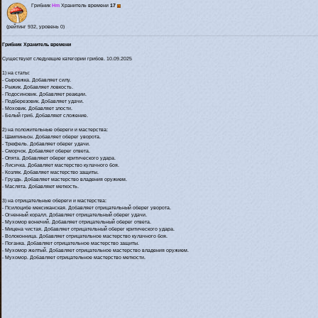
Грибник
Hm
Хранитель времени
17
(рейтинг 932, уровень 0)
Грибник Хранитель времени
Существуют следующие категории грибов. 10.09.2025
1) на статы:
- Сыроежка. Добавляет силу.
- Рыжик. Добавляет ловкость.
- Подосиновик. Добавляет реакции.
- Подберезовик. Добавляет удачи.
- Моховик. Добавляет злости.
- Белый гриб. Добавляют сложение.
2) на положительные обереги и мастерства:
- Шампиньон. Добавляет оберег уворота.
- Трюфель. Добавляет оберег удачи.
- Сморчок. Добавляет оберег ответа.
- Опята. Добавляют оберег критического удара.
- Лисичка. Добавляет мастерство кулачного боя.
- Козляк. Добавляет мастерство защиты.
- Груздь. Добавляет мастерство владения оружием.
- Маслята. Добавляют меткость.
3) на отрицательные обереги и мастерства:
- Псилоцибе мексиканская. Добавляет отрицательный оберег уворота.
- Огненный коралл. Добавляет отрицательный оберег удачи.
- Мухомор вонючий. Добавляет отрицательный оберег ответа.
- Мицена чистая. Добавляет отрицательный оберег критического удара.
- Волоконница. Добавляет отрицательное мастерство кулачного боя.
- Поганка. Добавляет отрицательное мастерство защиты.
- Мухомор желтый. Добавляет отрицательное мастерство владения оружием.
- Мухомор. Добавляет отрицательное мастерство меткости.