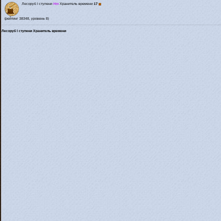
Лесоруб I ступени
Hm
Хранитель времени
17
(рейтинг 38348, уровень 8)
Лесоруб I ступени Хранитель времени