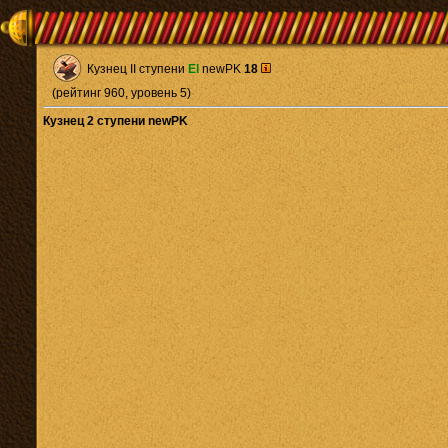
Кузнец II ступени
El
newPK
18
(рейтинг 960, уровень 5)
Кузнец 2 ступени newPK