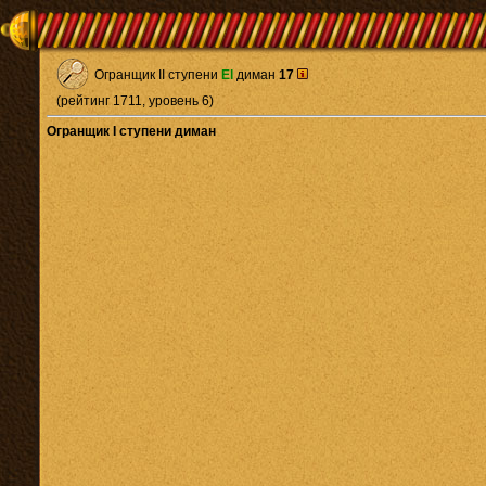
Огранщик II ступени
El
диман
17
(рейтинг 1711, уровень 6)
Огранщик I ступени диман