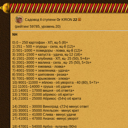
Садовод II ступени
Or
K!RON
22
(рейтинг 59785, уровень 20)
NH
0) 0 – 250 картофан - ХП, кц-5 (8)+
1) 251 – 500 + огурцы - сила, кц-8 (12)+
2) 501–1000 + помидоры - ловка, кц-8 (12)+
3) 1001–1500 + капуста - удача, кц-12 (18)+
4) 1501–2000 + клубника - ХП, кц- 25 (50), 5+4з+
5) 2001–3000 + малина - сила , кц- 25 (50), 5+3з+
6) 3001–4000 + ежевика - ловка+
7) 4001–5500 + земляника - удача+
8) 5501–7000 + шиповник - реака+
9) 7001–9000 + крыжовник - злюка+
10) 9001–11000 + яблоко - об.уворота - 40 (80), 5+7з+
11) 11001–14000 + груша - об.удачи+
12) 14001 – 17000 вишня - об.ответа+
13) 17001 – 21000 абрикос- об.крита+
14) 21001 – 25000 Абрикос -(54ч) об крита
14) 25001 – 30000 Виноград -(72ч) минус ответ
15) 30001 – 35000 Апельсин - минус крит
16) 35001 – 41000 Слива - минус удачи
17) 41001 – 47000 Ананас -минус уворот
18) 47001 – 54000 Арбуз - кулачка (90ч)