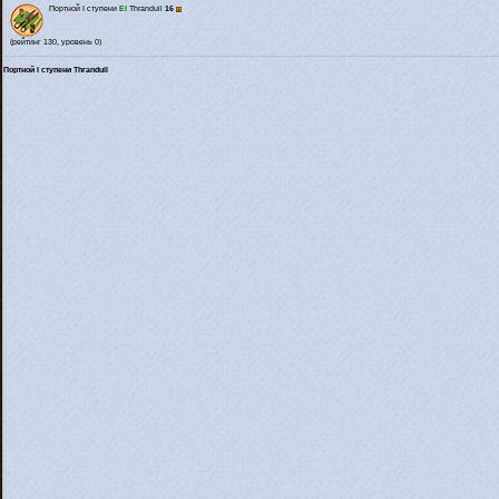
Портной I ступени
El
Thranduil
16
(рейтинг 130, уровень 0)
Портной I ступени Thranduil