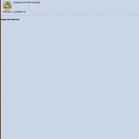
Кудесник
El
Мистер
16
(рейтинг 1, уровень 0)
Кудесник Мистер