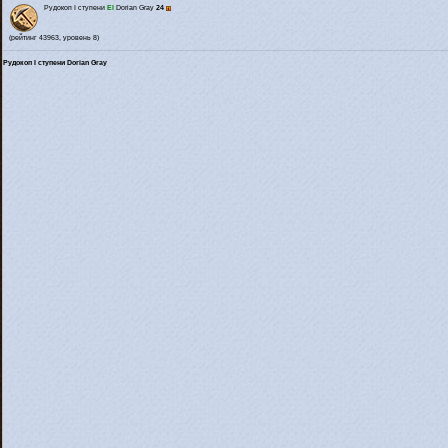
Рудокоп I ступени
El
Dorian Gray
24
(рейтинг 43963, уровень 8)
Рудокоп I ступени Dorian Gray