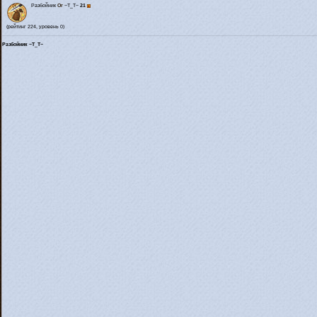
Разбойник
Or
~T_T~
21
(рейтинг 224, уровень 0)
Разбойник ~T_T~