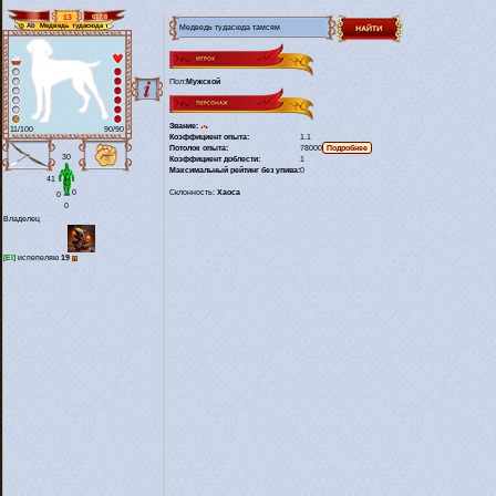
13
617.6
Медведь тудасюда тамсям
Ab
Пол:
Мужской
Звание:
11/100
90/90
Коэффициент опыта:
1.1
Потолок опыта:
78000
30
Коэффициент доблести:
1
Максимальный рейтинг без упива:
0
41
0
Склонность:
Хаоса
0
0
Владелец
[El]
испепеляю
19