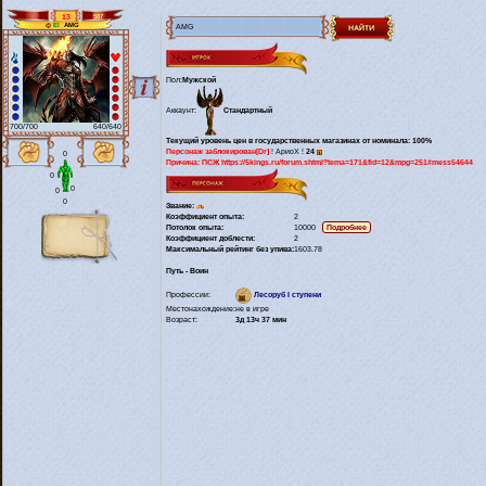
13
587
AMG
El
Пол:
Мужской
Аккаунт:
Стандартный
700/700
640/640
Текущий уровень цен в государственных магазинах от номинала: 100%
Персонаж заблокирован
[Dr]
! АриоХ !
24
0
Причина: ПСЖ https://5kings.ru/forum.shtml?tema=171&fid=12&mpg=251#mess54644
0
0
0
0
Звание:
Коэффициент опыта:
2
Потолок опыта:
10000
Коэффициент доблести:
2
Максимальный рейтинг без упива:
1603.78
Путь - Воин
Профессии:
Лесоруб I ступени
Местонахождение:
не в игре
Возраст:
3д 13ч 37 мин