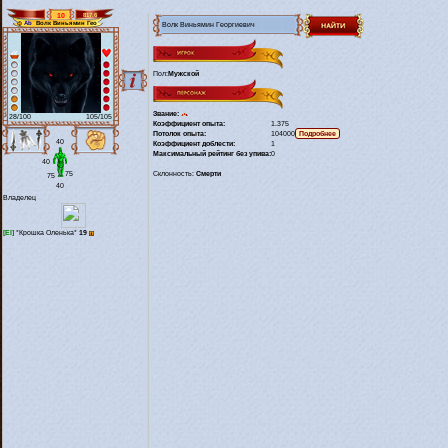
10
817.6
Волк Виньямин Георгиевич
Ab
Пол:
Мужской
Звание:
28/100
105/105
Коэффициент опыта:
1.375
Потолок опыта:
104000
40
Коэффициент доблести:
1
Максимальный рейтинг без упива:
0
40
75
Склонность:
Смерти
75
40
Владелец
[El]
*Крошка Оленька*
19