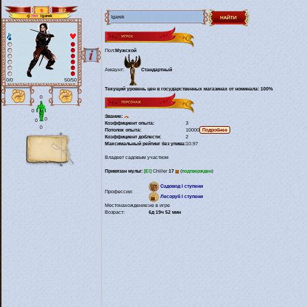
5
18.2
Igarek
Hm
Пол:
Мужской
Аккаунт:
Стандартный
0/0
50/50
Текущий уровень цен в государственных магазинах от номинала: 100%
0
0
Звание:
0
0
Коэффициент опыта:
3
0
Потолок опыта:
10000
Коэффициент доблести:
2
Максимальный рейтинг без упива:
10.97
Владеет садовым участком
Привязан мульт:
[El]
Chiller
17
(
подтвержден
)
Садовод I ступени
Профессии:
Лесоруб I ступени
Местонахождение:
не в игре
Возраст:
6д 19ч 52 мин