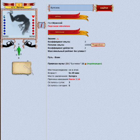
5
28.1
Вупсень
El
Пол:
Мужской
Персонаж обезличен
50/50
90/90
Звание:
Коэффициент опыта:
3
0
Потолок опыта:
10000
Коэффициент доблести:
2
0
Максимальный рейтинг без упива:
0
0
0
Путь - Воин
8
Привязан мульт:
[Or]
*Бугимен*
16
(
подтвержден
)
Местонахождение:
не в игре
Возраст:
5ч 49 мин
Место заключения:
Каторга
Причина наказания:
Закон 3.14
Осталось суток:
3
Осталось сегодня:
5