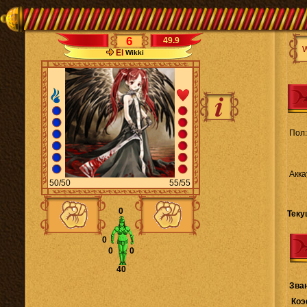
6
49.9
El
Wikki
Пол:
Акка
50/50
55/55
0
Теку
0
0
0
40
Зва
Коэ