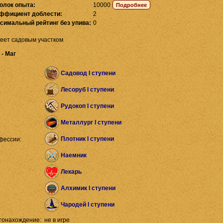
олок опыта:
10000
ффициент доблести:
2
симальный рейтинг без упива:
0
еет садовым участком
 - Маг
Садовод I ступени
Лесоруб I ступени
Рудокоп I ступени
Металлург I ступени
Плотник I ступени
фессии:
Наемник
Лекарь
Алхимик I ступени
Чародей I ступени
тонахождение:
не в игре