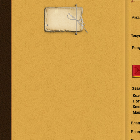
Акка
Теку
Реп
Зва
Коэ
Пот
Коэ
Мак
Влад
Влад