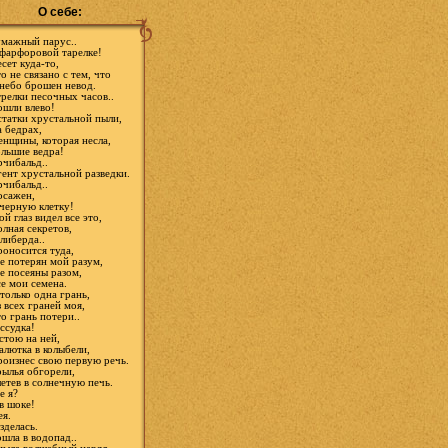
О себе:
мажный парус..
фарфоровой тарелке!
сет куда-то,
о не связано с тем, что
небо брошен невод.
релки песочных часов..
шли влево!
татки хрустальной пыли,
 бедрах,
нщины, которая несла,
льшие ведра!
чибальд..
ент хрустальной разведки.
чибальд..
осажен,
черную клетку!
й глаз видел все это,
лная секретов,
либерда..
оносится туда,
е потерян мой разум,
е посеяны разом,
е мои семена.
только одна грань,
 всех граней моя,
о грань потери..
ссудка!
стою на ней,
лютка в колыбели,
оизнес свою первую речь.
ылья обгорели,
етев в солнечную печь.
е я?
в шоке!
я.
зделась.
шла в водопад..