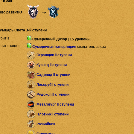
 - Воин
ево развития:
−>
Рыцарь Света 3-й ступени
оит в
Сумеречный Дозор
[
15 уровень
]
оит в союзе
Сумеречная канцелярия
создатель союза
Огранщик II ступени
Кузнец II ступени
Садовод II ступени
Лесоруб I ступени
Рудокоп II ступени
Металлург II ступени
Плотник I ступени
Разбойник