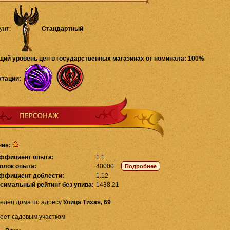
унт:
Стандартный
щий уровень цен в государственных магазинах от номинала: 100%
утации:
ние:
ффициент опыта:
1.1
олок опыта:
40000
ффициент доблести:
1.12
симальный рейтинг без упива:
1438.21
елец дома по адресу
Улица Тихая, 69
еет садовым участком