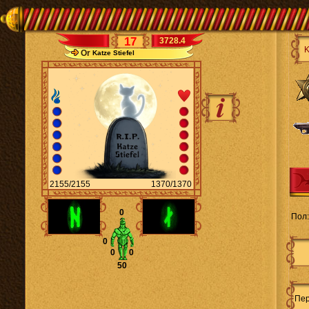
17
3728.4
Or
Katze Stiefel
2155/2155
1370/1370
0
Пол:
0
0
0
50
Пер