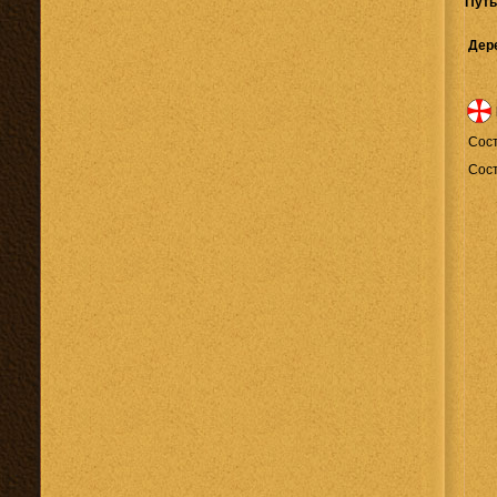
Путь
Дер
Cост
Сост