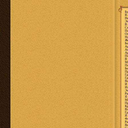
Бу
В 
Не
Эт
В 
Ст
По
Ос
На
Же
Бо
Ар
Аг
Ар
П
В 
Мо
По
Бе
Пр
Гд
Гд
Вс
И 
Из
Эт
Ра
Я 
Ма
Пр
Кр
Вл
Гд
Я 
Фе
Ра
Во