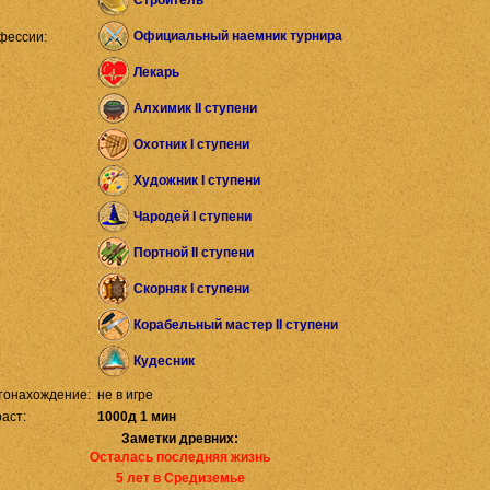
Строитель
Официальный наемник турнира
фессии:
Лекарь
Алхимик II ступени
Охотник I ступени
Художник I ступени
Чародей I ступени
Портной II ступени
Скорняк I ступени
Корабельный мастер II ступени
Кудесник
тонахождение:
не в игре
аст:
1000д 1 мин
Заметки древних:
Осталась последняя жизнь
5 лет в Средиземье