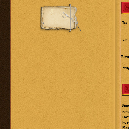
Пол:
Акка
Теку
Реп
Зва
Коэ
Пот
Коэ
Мак