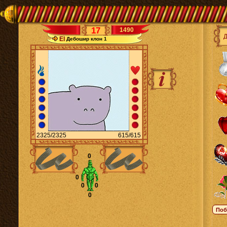
17
1490
El
Дебошир клон 1
2325/2325
615/615
0
0
0
0
0