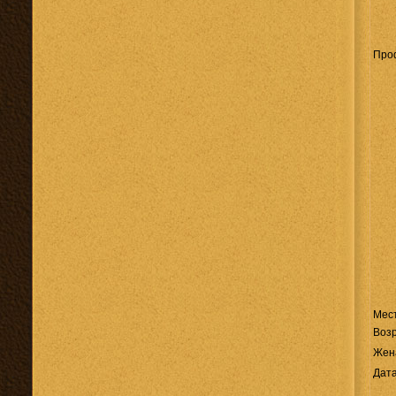
Про
Мес
Возр
Жен
Дата