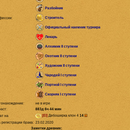
Разбойник
Строитель
фессии:
Официальный наемник турнира
Лекарь
Алхимик II ступени
Охотник II ступени
Художник II ступени
Чародей I ступени
Портной I ступени
Скорняк I ступени
тонахождение:
не в игре
аст:
883д 6ч 44 мин
[El]
Дебоширка клон 4
14
ат на
 регистрации брака:
23.02.2020
Заметки древних: