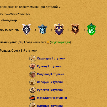
елец дома по адресу
Улица Победителей, 7
еет садовым участком
 - Рейнджер
ево развития:
−>
−>
−>
−>
язан мульт:
[Gn]
Гроза нечисти
5
(
подтвержден
)
Рыцарь Света 3-й ступени
Огранщик II ступени
Кузнец II ступени
Садовод II ступени
Лесоруб I ступени
Рудокоп I ступени
Металлург II ступени
Плотник I ступени