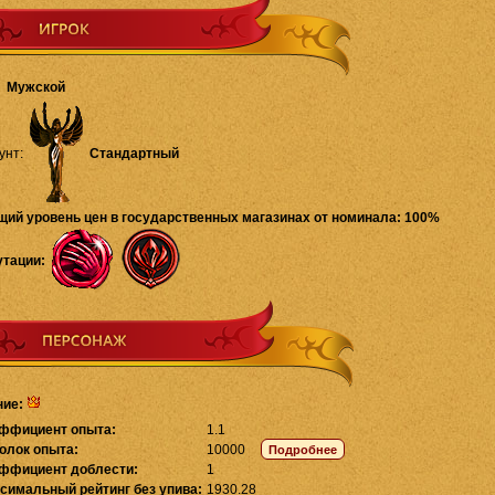
Мужской
унт:
Стандартный
щий уровень цен в государственных магазинах от номинала: 100%
утации:
ние:
ффициент опыта:
1.1
олок опыта:
10000
ффициент доблести:
1
симальный рейтинг без упива:
1930.28