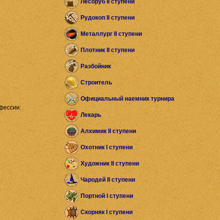
Лесоруб II ступени
Рудокоп II ступени
Металлург II ступени
Плотник II ступени
Разбойник
Строитель
Официальный наемник турнира
фессии:
Лекарь
Алхимик II ступени
Охотник I ступени
Художник II ступени
Чародей II ступени
Портной I ступени
Скорняк I ступени