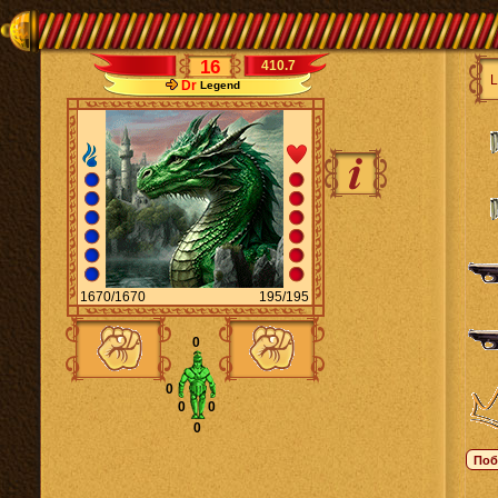
16
410.7
Dr
Legend
1670/1670
195/195
0
0
0
0
0