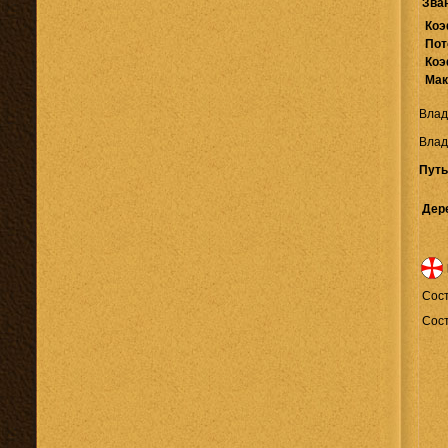
Зва
Коэ
Пот
Коэ
Мак
Влад
Влад
Путь
Дер
Cост
Сост