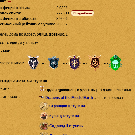
ние:
ффициент опыта:
2.9328
олок опыта:
272000
ффициент доблести:
3.2096
симальный рейтинг без упива:
2600.21
елец дома по адресу
Улица Древних, 1
еет садовым участком
 - Маг
ево развития:
−>
−>
−>
−>
Рыцарь Света 3-й ступени
оит в
Орден драконов
[
6 уровень
]
на должности Опытны
оит в союзе
Dragons of the Middle Earth
создатель союза
Огранщик II ступени
Кузнец I ступени
Садовод II ступени