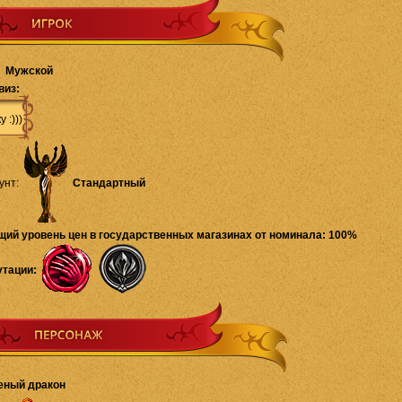
Мужской
виз:
у :)))
унт:
Стандартный
щий уровень цен в государственных магазинах от номинала: 100%
утации:
еный дракон