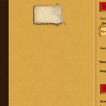
Пол:
Де
Ку-к
Акка
Теку
Реп
Зел