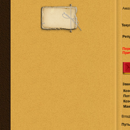
Акка
Теку
Реп
Пер
При
Зва
Коэ
Пот
Коэ
Мак
Влад
Путь