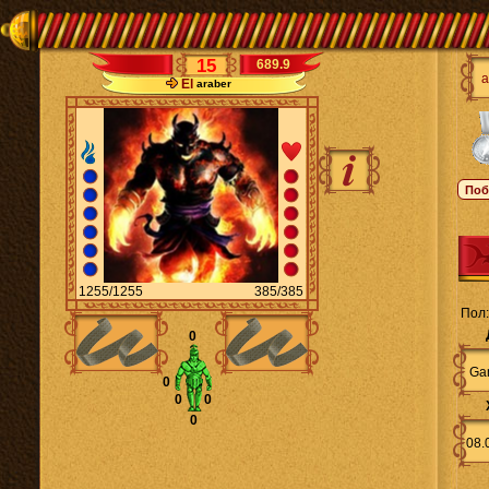
15
689.9
El
araber
1255/1255
385/385
Пол:
0
Ga
0
0
0
0
08.