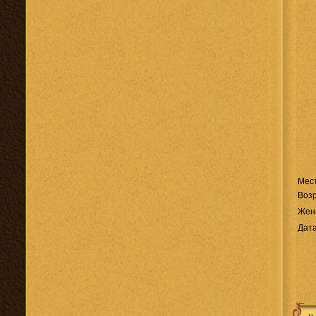
Мес
Возр
Жен
Дата