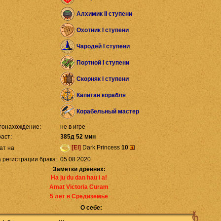
Алхимик II ступени
Охотник I ступени
Чародей I ступени
Портной I ступени
Скорняк I ступени
Капитан корабля
Корабельный мастер
тонахождение:
не в игре
аст:
385д 52 мин
[El]
Dark Princess
10
ат на
 регистрации брака:
05.08.2020
Заметки древних:
Ha ju du dan hau i a!
Amat Victoria Curam
5 лет в Средиземье
О себе: