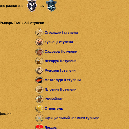
ево развития:
−>
Рыцарь Тьмы 2-й ступени
Огранщик I ступени
Кузнец I ступени
Садовод II ступени
Лесоруб II ступени
Рудокоп I ступени
Металлург II ступени
Плотник II ступени
Разбойник
Строитель
фессии:
Официальный наемник турнира
Лекарь