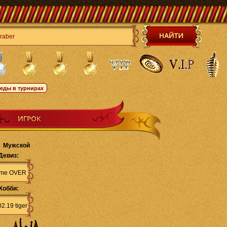
Мужской
Девиз:
me OVER
Хобби:
02.19 tiger