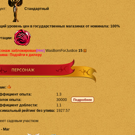
унт:
Стандартный
щий уровень цен в государственных магазинах от номинала: 100%
утации:
сонаж заблокирован
[Hm]
WasBornForJustice
15
чина: Подойти к дилеру
ние:
ффициент опыта:
1.3
олок опыта:
30000
ффициент доблести:
1.1
симальный рейтинг без упива:
1927.57
еет садовым участком
 - Маг