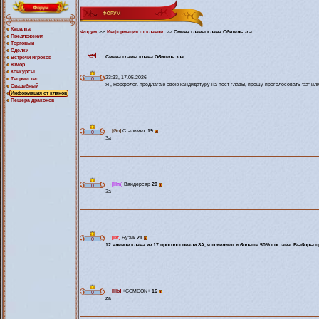
Курилка
Форум
>>
Информация от кланов
>>
Смена главы клана Обитель зла
Предложения
Торговый
Сделки
Смена главы клана Обитель зла
Встречи игроков
Юмор
Конкурсы
23:33, 17.05.2026
Творчество
0
Я , Норфолог. предлагаю свою кандидатуру на пост главы, прошу проголосовать "за" или
Свадебный
Информация от кланов
Пещера драконов
[Gn]
Стальмех
19
0
За
[Hm]
Вандерсар
20
0
За
[Dr]
Бузик
21
0
12 членов клана из 17 проголосовали ЗА, что является больше 50% состава. Выборы 
[Hb]
+COMCON+
16
0
za