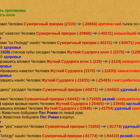
ть противника
ать клон
омил Человек
Сумеречный призрак (2310)
(-20666)
критический
тычок по 
ра" накатил Человек
Сумеречный призрак (-20666)
(-40231)
мощнейший
т
я
ками "за Победу" нанёс Человек
Сумеречный призрак (-40231)
(-60071)
ув
48
здоровья
(1928)
стиснув зубы засадил Человек
Жуткий Судорога клон 1 (3370)
(129
50
здоровья
кравшись вломил Человек
Жуткий Судорога клон 1 (129)
(-3124)
невероя
оровья
обравшись накатил Человек
Жуткий Судорога (3370)
(-11835)
замыслова
оровья
увшись нанёс Человек
Жуткий Судорога (-11835)
(-25465)
сногсшибател
одину" засадил Человек
Сумеречный призрак (-60071)
(-64442)
удачный
омил Человек
Сумеречный призрак (-64442)
(-71050)
резкий
сокрушител
)
харкая кровью нанёс Человек
Жуткий Судорога (-25465)
(-33946)
наглый
авшись вломил Человек
Жуткий Судорога (-33946)
(-43754)
удачный
кри
а Животное бойцовое
Пес Рокки
по левой руке
ра Животное бойцовое
Пес Рокки
в корпус
я
ми "ура" накатил Человек
Сумеречный призрак (-71050)
(-81774)
удачный
я
 Победу" нанёс Человек
Сумеречный призрак (-81774)
(-94410)
резкий
со