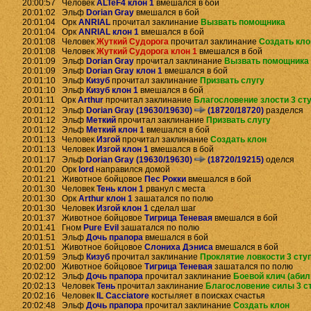
20:00:57 Человек
ALTeF4 клон 1
вмешался в бой
20:01:02 Эльф
Dorian Gray
вмешался в бой
20:01:04 Орк
ANRIAL
прочитал заклинание
Вызвать помощника
20:01:04 Орк
ANRIAL клон 1
вмешался в бой
20:01:08 Человек
Жуткий Судорога
прочитал заклинание
Создать кло
20:01:08 Человек
Жуткий Судорога клон 1
вмешался в бой
20:01:09 Эльф
Dorian Gray
прочитал заклинание
Вызвать помощника
20:01:09 Эльф
Dorian Gray клон 1
вмешался в бой
20:01:10 Эльф
Кизуб
прочитал заклинание
Призвать слугу
20:01:10 Эльф
Кизуб клон 1
вмешался в бой
20:01:11 Орк
Arthur
прочитал заклинание
Благословение злости 3 ст
20:01:12 Эльф
Dorian Gray (19630/19630)
(18720/18720)
разделся
20:01:12 Эльф
Меткий
прочитал заклинание
Призвать слугу
20:01:12 Эльф
Меткий клон 1
вмешался в бой
20:01:13 Человек
Изгой
прочитал заклинание
Создать клон
20:01:13 Человек
Изгой клон 1
вмешался в бой
20:01:17 Эльф
Dorian Gray (19630/19630)
(18720/19215)
оделся
20:01:20 Орк
lord
направился домой
20:01:21 Животное бойцовое
Пес Рокки
вмешался в бой
20:01:30 Человек
Тень клон 1
рванул с места
20:01:30 Орк
Arthur клон 1
зашатался по полю
20:01:30 Человек
Изгой клон 1
сделал шаг
20:01:37 Животное бойцовое
Тигрица Теневая
вмешался в бой
20:01:41 Гном
Pure Evil
зашатался по полю
20:01:51 Эльф
Дочь прапора
вмешался в бой
20:01:51 Животное бойцовое
Слониха Дэниса
вмешался в бой
20:01:59 Эльф
Кизуб
прочитал заклинание
Проклятие ловкости 3 сту
20:02:00 Животное бойцовое
Тигрица Теневая
зашатался по полю
20:02:12 Эльф
Дочь прапора
прочитал заклинание
Боевой клич (абил
20:02:13 Человек
Тень
прочитал заклинание
Благословение силы 3 с
20:02:16 Человек
IL Cacciatore
костыляет в поисках счастья
20:02:48 Эльф
Дочь прапора
прочитал заклинание
Создать клон