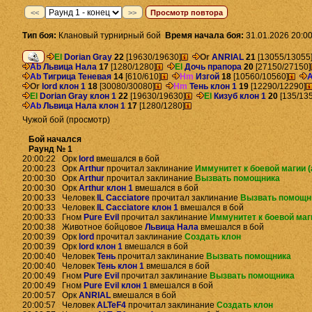
<<
>>
Просмотр повтора
Тип боя:
Клановый турнирный бой
Время начала боя:
31.01.2026 20:00
El
Dorian Gray
22
[19630/19630]
Or
ANRIAL
21
[13055/13055
Ab
Львица Нала
17
[1280/1280]
El
Дочь прапора
20
[27150/27150]
Ab
Тигрица Теневая
14
[610/610]
Hm
Изгой
18
[10560/10560]
Or
lord клон 1
18
[30080/30080]
Hm
Тень клон 1
19
[12290/12290]
El
Dorian Gray клон 1
22
[19630/19630]
El
Кизуб клон 1
20
[135/135
Ab
Львица Нала клон 1
17
[1280/1280]
Чужой бой (просмотр)
Бой начался
Раунд № 1
20:00:22 Орк
lord
вмешался в бой
20:00:23 Орк
Arthur
прочитал заклинание
Иммунитет к боевой магии (
20:00:30 Орк
Arthur
прочитал заклинание
Вызвать помощника
20:00:30 Орк
Arthur клон 1
вмешался в бой
20:00:33 Человек
IL Cacciatore
прочитал заклинание
Вызвать помощн
20:00:33 Человек
IL Cacciatore клон 1
вмешался в бой
20:00:33 Гном
Pure Evil
прочитал заклинание
Иммунитет к боевой маг
20:00:38 Животное бойцовое
Львица Нала
вмешался в бой
20:00:39 Орк
lord
прочитал заклинание
Создать клон
20:00:39 Орк
lord клон 1
вмешался в бой
20:00:40 Человек
Тень
прочитал заклинание
Вызвать помощника
20:00:40 Человек
Тень клон 1
вмешался в бой
20:00:49 Гном
Pure Evil
прочитал заклинание
Вызвать помощника
20:00:49 Гном
Pure Evil клон 1
вмешался в бой
20:00:57 Орк
ANRIAL
вмешался в бой
20:00:57 Человек
ALTeF4
прочитал заклинание
Создать клон