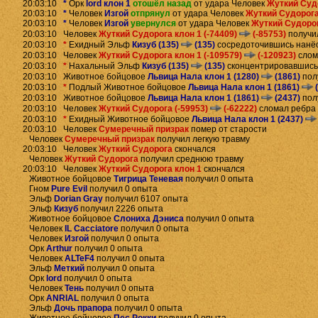
20:03:10
*
Орк
lord клон 1
отошёл назад
от удара Человек
Жуткий Суд
20:03:10
*
Человек
Изгой
отпрянул
от удара Человек
Жуткий Судорога
20:03:10
*
Человек
Изгой
увернулся
от удара Человек
Жуткий Судорог
20:03:10 Человек
Жуткий Судорога клон 1 (-74409)
(-85753)
получил
20:03:10
*
Ехидный Эльф
Кизуб (135)
(135)
сосредоточившись нанё
20:03:10 Человек
Жуткий Судорога клон 1 (-109579)
(-120923)
слом
20:03:10
*
Нахальный Эльф
Кизуб (135)
(135)
сконцентрировавшись
20:03:10 Животное бойцовое
Львица Нала клон 1 (1280)
(1861)
пол
20:03:10
*
Подлый Животное бойцовое
Львица Нала клон 1 (1861)
(
20:03:10 Животное бойцовое
Львица Нала клон 1 (1861)
(2437)
пол
20:03:10 Человек
Жуткий Судорога (-59953)
(-62222)
сломал ребра 
20:03:10
*
Ехидный Животное бойцовое
Львица Нала клон 1 (2437)
20:03:10 Человек
Сумеречный призрак
помер от старости
Человек
Сумеречный призрак
получил легкую травму
20:03:10 Человек
Жуткий Судорога
скончался
Человек
Жуткий Судорога
получил среднюю травму
20:03:10 Человек
Жуткий Судорога клон 1
скончался
Животное бойцовое
Тигрица Теневая
получил 0 опыта
Гном
Pure Evil
получил 0 опыта
Эльф
Dorian Gray
получил 6107 опыта
Эльф
Кизуб
получил 2226 опыта
Животное бойцовое
Слониха Дэниса
получил 0 опыта
Человек
IL Cacciatore
получил 0 опыта
Человек
Изгой
получил 0 опыта
Орк
Arthur
получил 0 опыта
Человек
ALTeF4
получил 0 опыта
Эльф
Меткий
получил 0 опыта
Орк
lord
получил 0 опыта
Человек
Тень
получил 0 опыта
Орк
ANRIAL
получил 0 опыта
Эльф
Дочь прапора
получил 0 опыта