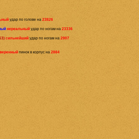
ьный
удар по голове на
23826
ный
нереальный
удар по ногам на
23336
53)
сильнейший
удар по ногам на
2907
веренный
пинок в корпус на
2884