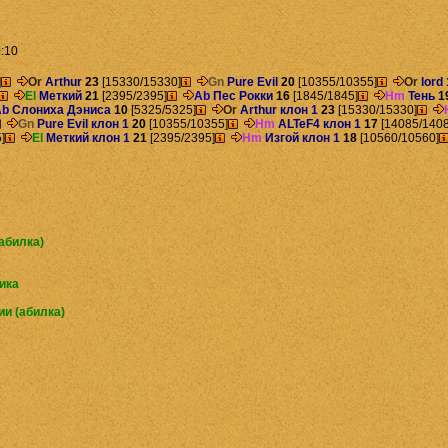
:10
]
Or
Arthur
23
[15330/15330]
Gn
Pure Evil
20
[10355/10355]
Or
lord
El
Меткий
21
[2395/2395]
Ab
Пес Рокки
16
[1845/1845]
Hm
Тень
1
Ab
Слониха Дэниса
10
[5325/5325]
Or
Arthur клон 1
23
[15330/15330]
Gn
Pure Evil клон 1
20
[10355/10355]
Hm
ALTeF4 клон 1
17
[14085/1408
]
El
Меткий клон 1
21
[2395/2395]
Hm
Изгой клон 1
18
[10560/10560]
абилка)
ика
ии (абилка)