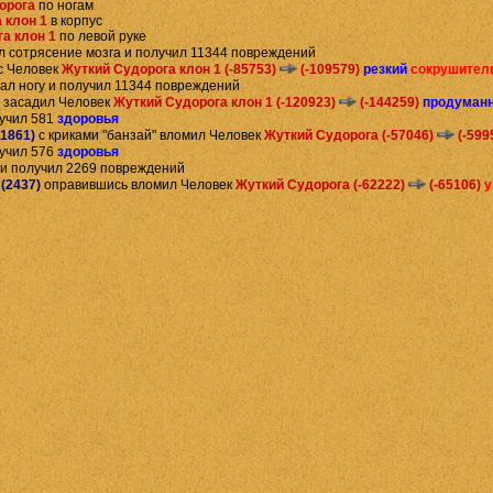
орога
по ногам
 клон 1
в корпус
а клон 1
по левой руке
 сотрясение мозга и получил 11344 повреждений
с Человек
Жуткий Судорога клон 1 (-85753)
(-109579)
резкий
сокрушител
ал ногу и получил 11344 повреждений
 засадил Человек
Жуткий Судорога клон 1 (-120923)
(-144259)
продуман
учил 581
здоровья
1861)
с криками "банзай" вломил Человек
Жуткий Судорога (-57046)
(-599
учил 576
здоровья
и получил 2269 повреждений
(2437)
оправившись вломил Человек
Жуткий Судорога (-62222)
(-65106)
у