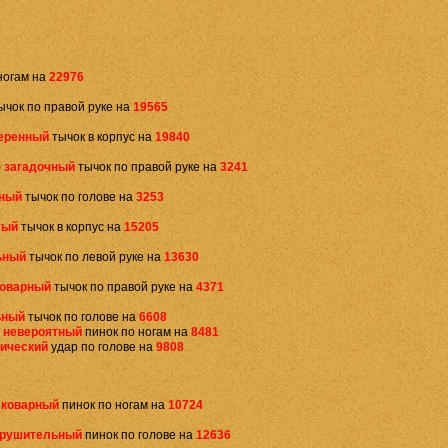
ногам на
22976
ычок по правой руке на
19565
еренный
тычок в корпус на
19840
)
загадочный
тычок по правой руке на
3241
тный
тычок по голове на
3253
тый
тычок в корпус на
15205
ьный
тычок по левой руке на
13630
коварный
тычок по правой руке на
4371
ьный
тычок по голове на
6608
невероятный
пинок по ногам на
8481
тический
удар по голове на
9808
коварный
пинок по ногам на
10724
крушительный
пинок по голове на
12636