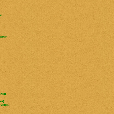
н
упени
пени
ка)
тупени