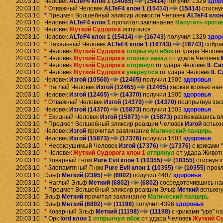
20:03:10 Человек
ALTeF4 клон 1 (14085)
(15414)
получил 1329
здор
20:03:10
*
Отважный Человек
ALTeF4 клон 1 (15414)
(15414)
стисну
20:03:10
*
Предмет
Волшебный эликсир ловкости
Человек
ALTeF4 клон
20:03:10 Человек
ALTeF4 клон 1
прочитал заклинание
Напугать проти
20:03:10 Человек
Жуткий Судорога
испугался
20:03:10 Человек
ALTeF4 клон 1 (15414)
(16743)
получил 1329
здор
20:03:10
*
Нахальный Человек
ALTeF4 клон 1 (16743)
(16743)
собра
20:03:10
*
Человек
Жуткий Судорога
отпрыгнул вбок
от удара Челове
20:03:10
*
Человек
Жуткий Судорога
отошёл назад
от удара Человек
20:03:10
*
Человек
Жуткий Судорога
отпрянул
от удара Человек
IL Ca
20:03:10
*
Человек
Жуткий Судорога
увернулся
от удара Человек
IL C
20:03:10 Человек
Изгой (10560)
(12465)
получил 1905
здоровья
20:03:10
*
Наглый Человек
Изгой (12465)
(12465)
харкая кровью на
20:03:10 Человек
Изгой (12465)
(14370)
получил 1905
здоровья
20:03:10
*
Отважный Человек
Изгой (14370)
(14370)
подпрыгнув зас
20:03:10 Человек
Изгой (14370)
(15873)
получил 1503
здоровья
20:03:10
*
Ехидный Человек
Изгой (15873)
(15873)
разбежавшись в
20:03:10
*
Предмет
Волшебный эликсир реакции
Человек
Изгой
вспыхн
20:03:10 Человек
Изгой
прочитал заклинание
Магический панцирь
20:03:10 Человек
Изгой (15873)
(17376)
получил 1503
здоровья
20:03:10
*
Несокрушимый Человек
Изгой (17376)
(17376)
с криками 
20:03:10
*
Человек
Жуткий Судорога клон 1
отпрянул
от удара Живот
20:03:10
*
Коварный Гном
Pure Evil клон 1 (10355)
(10355)
стиснув 
20:03:10
*
Злопамятный Гном
Pure Evil клон 1 (10355)
(10355)
прокл
20:03:10 Эльф
Меткий (2395)
(6802)
получил 4407
здоровья
20:03:10
*
Наглый Эльф
Меткий (6802)
(6802)
сосредоточившись на
20:03:10
*
Предмет
Волшебный эликсир реакции
Эльф
Меткий
вспыхну
20:03:10 Эльф
Меткий
прочитал заклинание
Магический панцирь
20:03:10 Эльф
Меткий (6802)
(11198)
получил 4396
здоровья
20:03:10
*
Коварный Эльф
Меткий (11198)
(11198)
с криками "ура" н
20:03:10
*
Орк
lord клон 1
отпрыгнул вбок
от удара Человек
Жуткий С