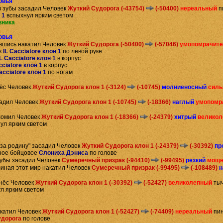
овья
в зубы засадил Человек
Жуткий Судорога (-43754)
(-50400)
нереальный
п
 1
вспыхнул ярким светом
вника
овья
вшись накатил Человек
Жуткий Судорога (-50400)
(-57046)
умопомрачит
к
IL Cacciatore клон 1
по левой руке
IL Cacciatore клон 1
в корпус
cciatore клон 1
в корпус
acciatore клон 1
по ногам
нёс Человек
Жуткий Судорога клон 1 (-3124)
(-10745)
молниеносный
силь
адил Человек
Жуткий Судорога клон 1 (-10745)
(-18366)
наглый
умопомр
ломил Человек
Жуткий Судорога клон 1 (-18366)
(-24379)
хитрый
велико
ул ярким светом
"за родину" засадил Человек
Жуткий Судорога клон 1 (-24379)
(-30392)
пр
ное бойцовое
Слониха Дэниса
по голове
зубы засадил Человек
Сумеречный призрак (-94410)
(-99495)
резкий
мощн
иная этот мир накатил Человек
Сумеречный призрак (-99495)
(-108489)
н
нёс Человек
Жуткий Судорога клон 1 (-30392)
(-52427)
великолепный
тыч
л ярким светом
акатил Человек
Жуткий Судорога клон 1 (-52427)
(-74409)
нереальный
пин
удорога
по голове