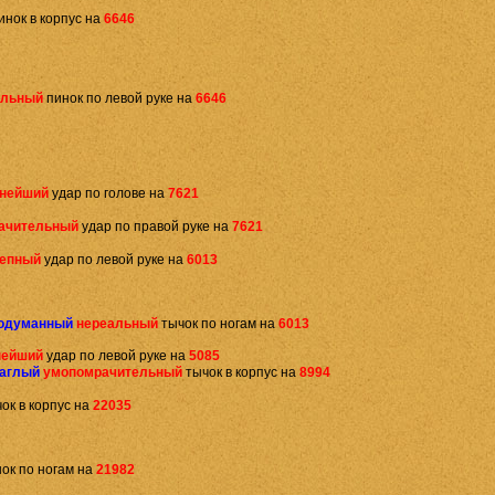
инок в корпус на
6646
ельный
пинок по левой руке на
6646
нейший
удар по голове на
7621
ачительный
удар по правой руке на
7621
лепный
удар по левой руке на
6013
одуманный
нереальный
тычок по ногам на
6013
ейший
удар по левой руке на
5085
аглый
умопомрачительный
тычок в корпус на
8994
ок в корпус на
22035
ок по ногам на
21982