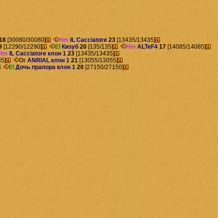
18
[30080/30080]
Hm
IL Cacciatore
23
[13435/13435]
9
[12290/12290]
El
Кизуб
20
[135/135]
Hm
ALTeF4
17
[14085/14085]
Hm
IL Cacciatore клон 1
23
[13435/13435]
5]
Or
ANRIAL клон 1
21
[13055/13055]
El
Дочь прапора клон 1
20
[27150/27150]