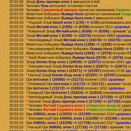
20:02:48 Эльф
Дочь прапора клон 1
вмешался в бой
20:03:05 Человек
Тень
костыляет в поисках счастья
20:03:09 Человек
Сумеречный призрак
прочитал заклинание
Прокляс
20:03:10 Животное бойцовое
Львица Нала
прочитал заклинание
Созд
20:03:10 Животное бойцовое
Львица Нала клон 1
вмешался в бой
20:03:10
*
Подлый Эльф
Кизуб клон 1 (135)
(135)
разбежавшись вл
20:03:10 Эльф
Меткий клон 1 (2395)
(6308)
получил 3913
здоровья
20:03:10
*
Коварный Эльф
Меткий клон 1 (6308)
(6308)
с криками "у
20:03:10 Эльф
Меткий клон 1 (6308)
(10276)
получил 3968
здоровь
20:03:10
*
Непобедимый Эльф
Меткий клон 1 (10276)
(10276)
с кри
20:03:10 Животное бойцовое
Львица Нала (1280)
(1928)
получил 6
20:03:10
*
Несокрушимый Животное бойцовое
Львица Нала (1928)
20:03:10 Животное бойцовое
Львица Нала (1928)
(2578)
получил 6
20:03:10
*
Злой Животное бойцовое
Львица Нала (2578)
(2578)
под
20:03:10 Эльф
Dorian Gray клон 1 (19630)
(22671)
получил 3041
зд
20:03:10
*
Злопамятный Эльф
Dorian Gray клон 1 (22671)
(22671)
с
20:03:10 Эльф
Dorian Gray клон 1 (22671)
(25397)
получил 2726
зд
20:03:10
*
Наглый Эльф
Dorian Gray клон 1 (25397)
(25397)
размахн
20:03:10 Орк
lord клон 1 (30080)
(31172)
получил 1092
здоровья
20:03:10
*
Отважный Орк
lord клон 1 (31172)
(31172)
с криками "за р
20:03:10 Орк
lord клон 1 (31172)
(32824)
получил 1652
здоровья
20:03:10
*
Ехидный Орк
lord клон 1 (32824)
(32824)
оправившись вл
20:03:10
*
Непобедимый Эльф
Дочь прапора клон 1 (27150)
(27150
20:03:10
*
Наглый Эльф
Дочь прапора клон 1 (27150)
(27150)
подкр
20:03:10
*
Человек
Жуткий Судорога клон 1
отпрыгнул назад
от удар
20:03:10
*
Человек
Жуткий Судорога клон 1
отошёл в сторону
от уда
20:03:10 Орк
ANRIAL клон 1 (13055)
(15199)
получил 2144
здоровь
20:03:10
*
Злопамятный Орк
ANRIAL клон 1 (15199)
(15199)
с крика
20:03:10 Орк
ANRIAL клон 1 (15199)
(17726)
получил 2527
здоровь
20:03:10
*
Наглый Орк
ANRIAL клон 1 (17726)
(17726)
с криками "за