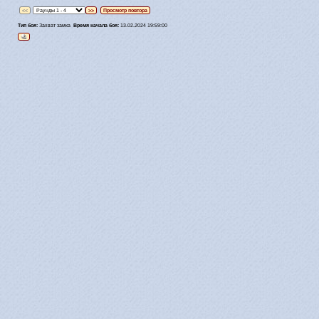
<<
>>
Просмотр повтора
Тип боя:
Захват замка
Время начала боя:
13.02.2024 19:59:00