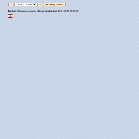
<<
>>
Просмотр повтора
Тип боя:
Нападение на дом
Время начала боя:
25.01.2024 20:00:00